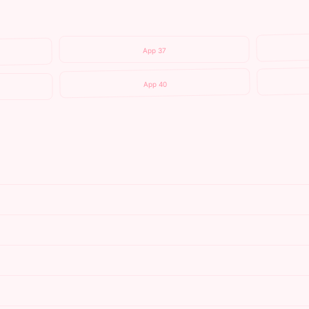
App 37
App 40