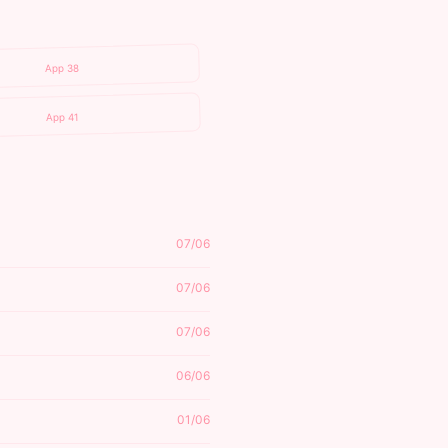
App 38
App 41
07/06
07/06
07/06
06/06
01/06