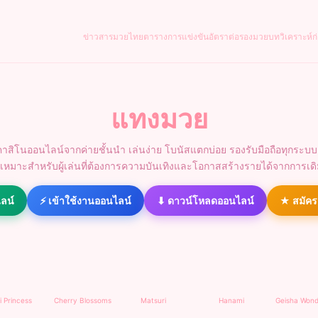
ข่าวสารมวยไทย
ตารางการแข่งขัน
อัตราต่อรองมวย
บทวิเคราะห์ก
แทงมวย
สิโนออนไลน์จากค่ายชั้นนำ เล่นง่าย โบนัสแตกบ่อย รองรับมือถือทุกระ
เหมาะสำหรับผู้เล่นที่ต้องการความบันเทิงและโอกาสสร้างรายได้จากการเ
ลน์
⚡ เข้าใช้งานออนไลน์
⬇ ดาวน์โหลดออนไลน์
★ สมัคร
Princess
Cherry Blossoms
Matsuri
Hanami
Geisha Wonde